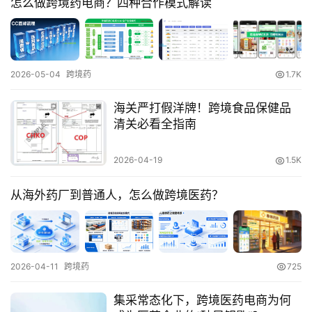
怎么做跨境药电商？四种合作模式解读
营
实
操
2026-05-04
跨境药
1.7K
跨
海关严打假洋牌！跨境食品保健品
境
清关必看全指南
医
药
2026-04-19
1.5K
从海外药厂到普通人，怎么做跨境医药？
保
税
仓
储
2026-04-11
跨境药
725
集采常态化下，跨境医药电商为何
智