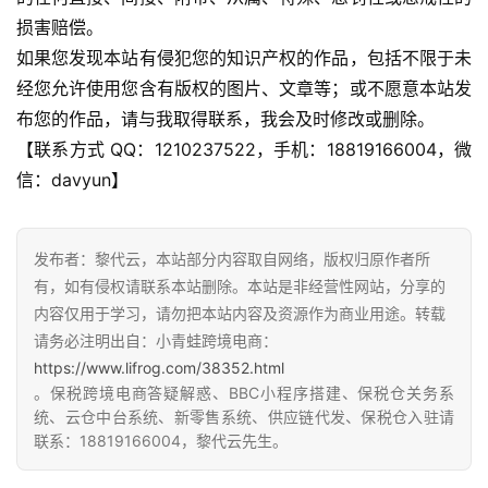
损害赔偿。
如果您发现本站有侵犯您的知识产权的作品，包括不限于未
行
经您允许使用您含有版权的图片、文章等；或不愿意本站发
业
布您的作品，请与我取得联系，我会及时修改或删除。
认
【联系方式 QQ：1210237522，手机：18819166004，微
知
信：davyun】
运
发布者：黎代云，本站部分内容取自网络，版权归原作者所
营
有，如有侵权请联系本站删除。本站是非经营性网站，分享的
实
内容仅用于学习，请勿把本站内容及资源作为商业用途。转载
操
请务必注明出自：小青蛙跨境电商：
https://www.lifrog.com/38352.html
。保税跨境电商答疑解惑、BBC小程序搭建、保税仓关务系
跨
统、云仓中台系统、新零售系统、供应链代发、保税仓入驻请
境
联系：18819166004，黎代云先生。
医
药