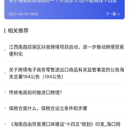
关于海南跨境电商的一个坏消息:5.1后不能做线下自提
全
2021-04-01 19:52
下一篇
热
问
相关推荐
江西南昌综保区抖音跨境项目启动，进一步推动跨境贸易
关
便利化
于
关于跨境电子商务零售进出口商品有关监管事宜的公告海
关总署194公告（194公告）
传统电商如何做进口跨境？
保税仓是什么，保税仓设立条件和步骤
《海南自由贸易港口岸建设“十四五”规划》印发_海口网