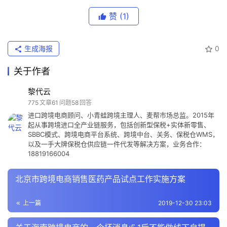
赞
(1)
保
生成海报
0
税
仓
关于作者
储
黎代云
775
文章
61
问题
58
回答
智
进口跨境电商顾问、小青蛙跨境主理人、麦帮市场总监。2015年
起从事跨境进口全产业链服务，包括创新型保税+实体新零售、
库
SBBC模式、跨境电商平台系统、跨境中台、关务、保税仓WMS，
百
以及一手大牌保税仓供应链一件代发等解决方案，业务合作：
科
18819166004
北京市跨境电商销售医药产品试点工作实施方案
网
址
上一篇
2019-12-30 23:03
大