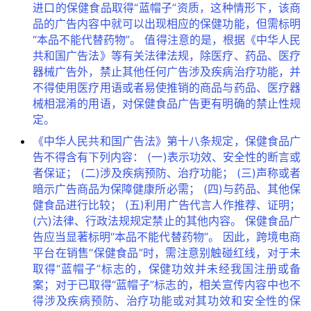
进口的保健食品取得“蓝帽子”资质，这种情形下，该商
品的广告内容中就可以出现相应的保健功能，但需标明
“本品不能代替药物”。 值得注意的是，根据《中华人民
共和国广告法》等有关法律法规，除医疗、药品、医疗
器械广告外，禁止其他任何广告涉及疾病治疗功能，并
不得使用医疗用语或者易使推销的商品与药品、医疗器
械相混淆的用语，对保健食品广告更有明确的禁止性规
定。
《中华人民共和国广告法》第十八条规定，保健食品广
告不得含有下列内容： (一)表示功效、安全性的断言或
者保证； (二)涉及疾病预防、治疗功能； (三)声称或者
暗示广告商品为保障健康所必需； (四)与药品、其他保
健食品进行比较； (五)利用广告代言人作推荐、证明；
(六)法律、行政法规规定禁止的其他内容。 保健食品广
告应当显著标明“本品不能代替药物”。 因此，跨境电商
平台在销售“保健食品”时，需注意别触碰红线，对于未
取得“蓝帽子”标志的，保健功效并未经我国注册或备
案；对于已取得“蓝帽子”标志的，相关宣传内容中也不
得涉及疾病预防、治疗功能或对其功效和安全性的保