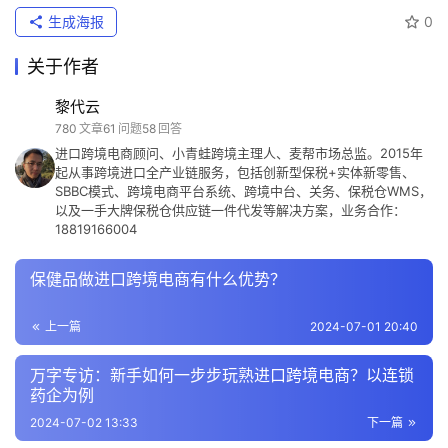
生成海报
0
关于作者
黎代云
780
文章
61
问题
58
回答
进口跨境电商顾问、小青蛙跨境主理人、麦帮市场总监。2015年
起从事跨境进口全产业链服务，包括创新型保税+实体新零售、
SBBC模式、跨境电商平台系统、跨境中台、关务、保税仓WMS，
以及一手大牌保税仓供应链一件代发等解决方案，业务合作：
18819166004
保健品做进口跨境电商有什么优势？
上一篇
2024-07-01 20:40
万字专访：新手如何一步步玩熟进口跨境电商？以连锁
药企为例
2024-07-02 13:33
下一篇