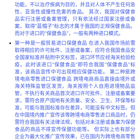
功能，不以治疗疾病为目的，并且对人体不产生任何急
性、亚急性或慢性危害的食品。 其次，我国对保健食
品实行注册或备案管理，只有依法经过国家注册或备
案，取得“蓝帽子”标志的才属于我国的正规保健食品。
而对于进口的“保健食品”，一般有两种进口模式。
第一种是一般贸易进口保健食品 在进入我国市场前需
取得相应的许可批件、注册或备案，应符合我国食品安
全国家标准并贴附中文标签，进口环节应经海关检验检
疫。此时该进口“保健食品”即符合我国“保健食品”标
准，该商品宣传中可出现相应保健功能。 第二种是跨
境电商零售进口保健食品 跨境电商商品直接由境外或
海关特殊监管区发货，海关按照个人自用进境物品监
管，不执行有关商品首次进口许可批件、注册或备案要
求，需符合原产国地有关质量、安全、卫生、环保等标
准，可能与我国标准存在差异，可能没有中文标签。但
在中国境内推广宣传该等跨境电商零售进口商品时，仍
需符合我国有关法律法规，包括对未注册或备案为保健
食品的商品不得宣传保健功能等。 但实际上也有部分
企业为最大化推广宣传效果，已在国内为跨境电商零售