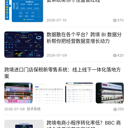
套系统帮你守住监管红线
运
营
2026-07-10
370
实
操
数据散在各个平台？跨境 BI 数据分
析帮你把经营数据变增长动力
跨
2026-07-09
420
境
医
跨境进口门店保税新零售系统：线上线下一体化落地方
药
案
保
税
2026-07-09
技术系统
355
仓
储
跨境电商小程序转化率低？BBC 商