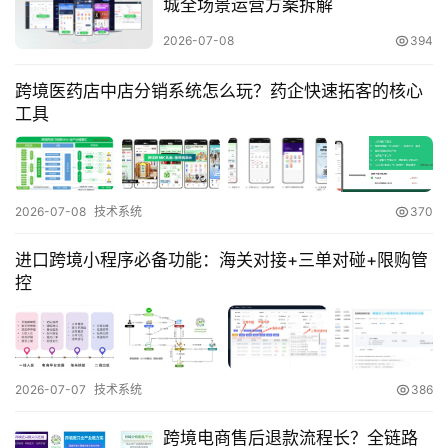
城全场景运营方案拆解
2026-07-08
394
智
库
跨境医药店中店分销系统怎么玩？药企快速拓客的核心
百
工具
科
网
2026-07-08
技术系统
370
址
大
进口跨境小程序必备功能：海关对接+三单对碰+限购管
全
控
热
问
2026-07-07
技术系统
386
跨境电商售后退款流程长？全链路