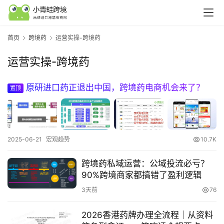
首页
跨境药
运营实操-跨境药
运营实操-跨境药
原研进口药正退出中国，跨境药电商机会来了？
置顶
行
业
2025-06-21
宏观趋势
10.7K
认
知
跨境药私域运营：公域投流必亏？
90%跨境商家都搞错了盈利逻辑
3天前
76
运
营
2026香港药牌办理全流程｜从资料