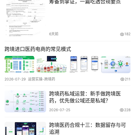
实
筹备到拿证，一篇吃透合规要点
操
跨
6天前
182
境
医
跨境进口医药电商的常见模式
药
保
2026-07-29
运营实操-跨境药
211
税
仓
跨境药私域运营：新手做跨境医
储
药，优先做公域还是私域？
2026-07-25
228
智
跨境医药合规十三：数据留存与可
库
追溯