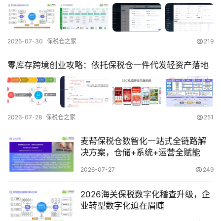
实
操
2026-07-30
保税仓之家
219
跨
境
零库存跨境创业攻略：依托保税仓一件代发轻资产落地
医
药
2026-07-28
保税仓之家
251
保
税
麦帮保税仓数智化一站式全链路解
仓
决方案，仓储+系统+运营全赋能
储
2026-07-27
249
2026海关保税数字化稽查升级，企
智
业转型数字化迫在眉睫
库