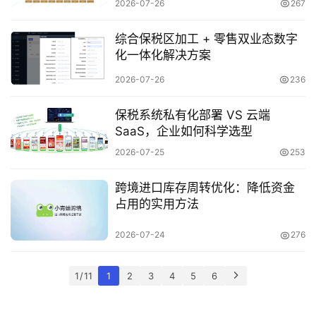
2026-07-26
267
百
科
综合保税区加工 + 零售双业态数字
化一体化解决方案
网
2026-07-26
236
址
大
保税系统私有化部署 VS 云端
全
SaaS，企业如何科学选型
2026-07-25
253
热
跨境进口库存周转优化：降低资金
问
占用的实用方法
2026-07-24
276
关
于
1 / 11
1
2
3
4
5
6