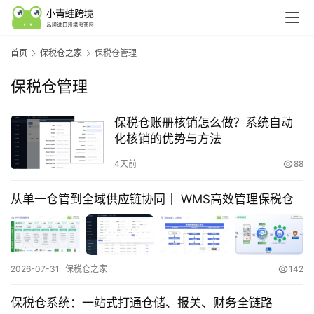
首页
保税仓之家
保税仓管理
保税仓管理
保税仓账册核销怎么做？系统自动
化核销的优势与方法
4天前
88
行
业
从单一仓管到全域供应链协同｜ WMS高效管理保税仓
认
知
2026-07-31
保税仓之家
142
运
营
保税仓系统：一站式打通仓储、报关、财务全链路