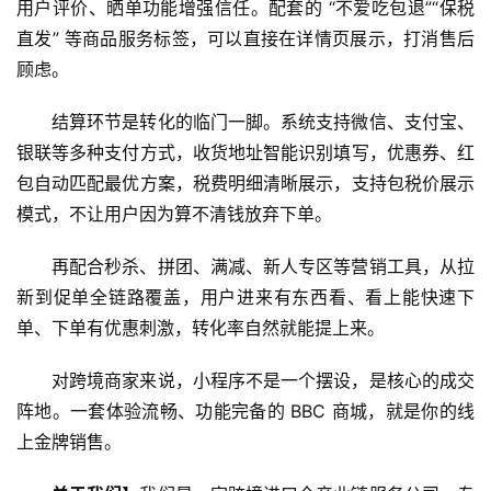
用户评价、晒单功能增强信任。配套的 “不爱吃包退”“保税
直发” 等商品服务标签，可以直接在详情页展示，打消售后
顾虑。
结算环节是转化的临门一脚。系统支持微信、支付宝、
银联等多种支付方式，收货地址智能识别填写，优惠券、红
行
业
包自动匹配最优方案，税费明细清晰展示，支持包税价展示
认
模式，不让用户因为算不清钱放弃下单。
知
再配合秒杀、拼团、满减、新人专区等营销工具，从拉
新到促单全链路覆盖，用户进来有东西看、看上能快速下
运
单、下单有优惠刺激，转化率自然就能提上来。
营
实
对跨境商家来说，小程序不是一个摆设，是核心的成交
操
阵地。一套体验流畅、功能完备的 BBC 商城，就是你的线
上金牌销售。
跨