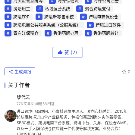
海关监管系统等
海外仓物流
海外公司注册
灵活用工
私域运营系统
聚合跨境支付
跨境ERP
跨境新零售系统
跨境电商保税仓
跨境电商公共服务系统（公服系统）
跨境进口软件
青白江保税仓
香港药牌办理
香港药牌转让
赞
(2)
生成海报
0
关于作者
黎代云
776
文章
61
问题
58
回答
进口跨境电商顾问、小青蛙跨境主理人、麦帮市场总监。2015年
起从事跨境进口全产业链服务，包括创新型保税+实体新零售、
SBBC模式、跨境电商平台系统、跨境中台、关务、保税仓WMS，
以及一手大牌保税仓供应链一件代发等解决方案，业务合作：
18819166004