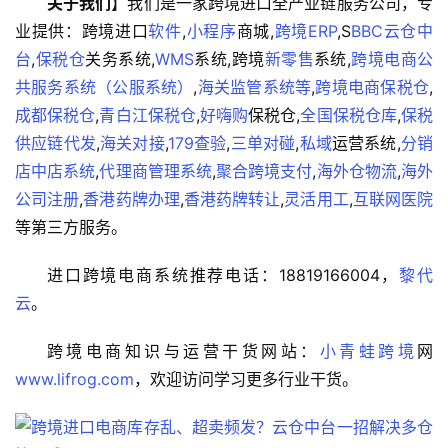
关于我们
】我们是一家跨境进口全产业链服务公司，专
境
业提供：跨境进口
软件
,
小程序
商城,
跨境ERP
,S
BBC
云仓
中
医
台
,
保税仓
关务系统,
WMS
系统,跨境
新零售
系统,
跨境电商公
药
共服务系统（公服系统）
,
海关监管系统等
,
跨境电商保税仓
,
成都保税仓
,
青白江保税仓
,
好嗨购
保税仓,
全国保税仓库
,
保税
供应链代发
,
海关对接
,
179查验
,
三单对碰
,
私域
运营系统,
分销
保
店中店系统
,
代理商管理系统
,
聚合跨境支付
,
海外仓物流
,
海外
税
仓
公司注册
,
香港药牌办理
,
香港药牌转让
,
灵活用工
,
互联网医院
储
等第三方服务。
进口跨境电商系统推荐电话：18819166004，
黎代
智
云
。
库
百
跨境电商知识与运营干货网站：
小青蛙跨境
网
科
www.lifrog.com
，欢迎访问学习更多行业干货。