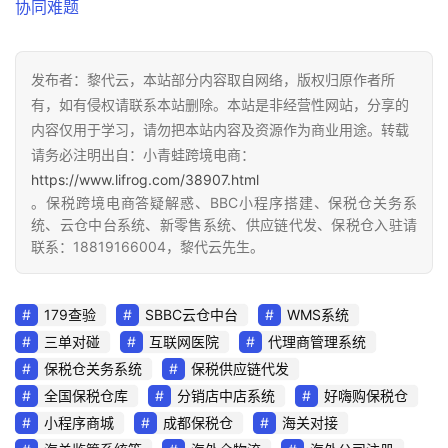
网
址
大
全
发布者：黎代云，本站部分内容取自网络，版权归原作者所
有，如有侵权请联系本站删除。本站是非经营性网站，分享的
内容仅用于学习，请勿把本站内容及资源作为商业用途。转载
热
请务必注明出自：小青蛙跨境电商：
问
https://www.lifrog.com/38907.html
。保税跨境电商答疑解惑、BBC小程序搭建、保税仓关务系
统、云仓中台系统、新零售系统、供应链代发、保税仓入驻请
联系：18819166004，黎代云先生。
关
于
179查验
SBBC云仓中台
WMS系统
三单对碰
互联网医院
代理商管理系统
保税仓关务系统
保税供应链代发
全国保税仓库
分销店中店系统
好嗨购保税仓
小程序商城
成都保税仓
海关对接