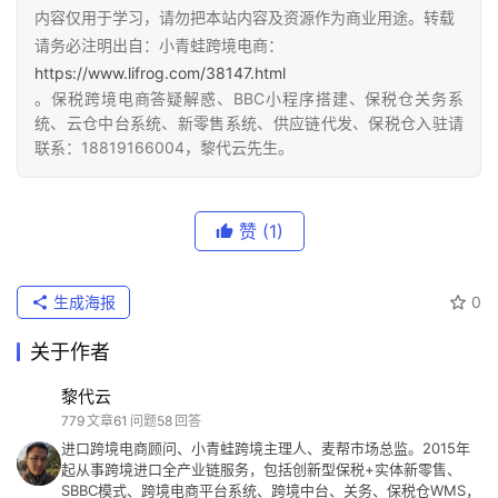
内容仅用于学习，请勿把本站内容及资源作为商业用途。转载
网
请务必注明出自：小青蛙跨境电商：
址
https://www.lifrog.com/38147.html
大
。保税跨境电商答疑解惑、BBC小程序搭建、保税仓关务系
全
统、云仓中台系统、新零售系统、供应链代发、保税仓入驻请
联系：18819166004，黎代云先生。
热
问
赞
(1)
生成海报
0
关
于
关于作者
黎代云
779
文章
61
问题
58
回答
进口跨境电商顾问、小青蛙跨境主理人、麦帮市场总监。2015年
起从事跨境进口全产业链服务，包括创新型保税+实体新零售、
SBBC模式、跨境电商平台系统、跨境中台、关务、保税仓WMS，