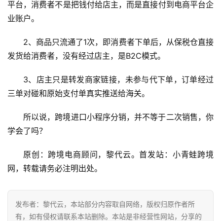
平台，消费者不是把钱付给店主，而是直接付到电商平台企
跨
业账户。
境
医
2、商品只流通了1次，即消费者下单后，从保税仓直接
药
发货给消费者，没有经过店主，是B2C模式。
3、店主只是转发商家链接，未参与代下单，订单经过
保
三单对碰和原始支付单真实推送给海关。
税
仓
所以说，跨境进口小程序分销，并不等于二次销售，你
储
学会了吗？
原创：跨境电商顾问，黎代云。首发站：小青蛙跨境
智
网，转载请务必注明出处。
库
百
科
发布者：黎代云，本站部分内容取自网络，版权归原作者所
有，如有侵权请联系本站删除。本站是非经营性网站，分享的