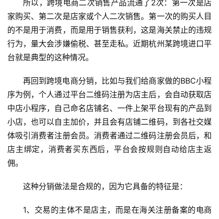
所以，跨境电商二次销售产品流通了2次：第一次是店
家购买、第二次是店家或个人二次销售。第一次的购买人目
的不是用于消费，而是用于销售获利，这是海关禁止的违规
行为，量大会涉嫌偷税、甚至走私。近期杭州某跨境进口平
台就是典型的这种情况。
再回到跨境电商分销，比如与我们给商家做的BBC小程
行
序为例，个人通过平台二维码注册为店主后，会自动获取店
业
认
中店小程序，自己命名店铺名、一件上架平台现有的产品到
知
小店，也可以自主加价，并且会有店铺二维码，到各社交媒
体吸引消费者注册会员。消费者通过二维码注册会员后，和
店主绑定，消费者买东西后，平台会按规则自动给店主返
运
佣。
营
实
这种分销做法是合规的，因为它具备的特征是：
操
1、交易的主体不是店主，而是在海关注册备案的电商