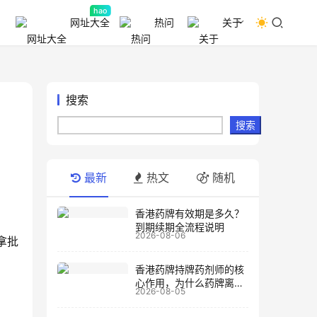
hao
网址大全
热问
关于
搜索
搜索
最新
热文
随机
香港药牌有效期是多久？
到期续期全流程说明
2026-08-06
拿批
香港药牌持牌药剂师的核
心作用，为什么药牌离不
2026-08-05
开药剂师