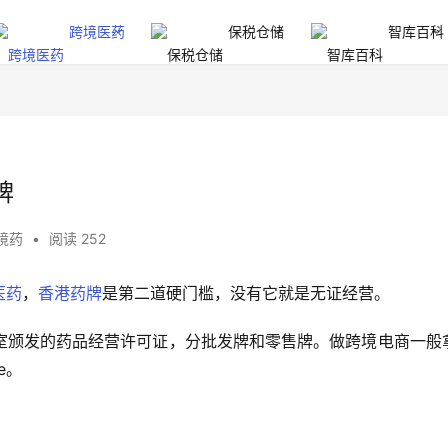
跨境医药
保税仓储
智库百科
牌
境药
•
阅读 252
医药
，
香港药牌
是第二道硬门槛，没有它就是无证经营。
室颁发的药品经营许可证，分批发牌和零售牌。做跨境电商一般
e。