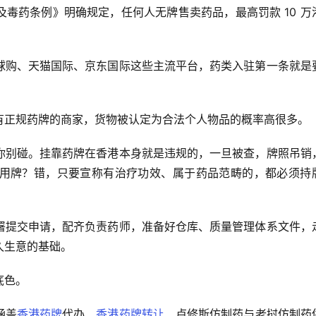
毒药条例》明确规定，任何人无牌售卖药品，最高罚款 10 万
球购、天猫国际、京东国际这些主流平台，药类入驻第一条就是
有正规药牌的商家，货物被认定为合法个人物品的概率高很多。
你别碰。挂靠药牌在香港本身就是违规的，一旦被查，牌照吊销
用牌？错，只要宣称有治疗功效、属于药品范畴的，都必须持
署提交申请，配齐负责药师，准备好仓库、质量管理体系文件，
久生意的基础。
底色。
涵盖
香港药牌
代办、
香港药牌转让
、卢修斯仿制药与老挝仿制药