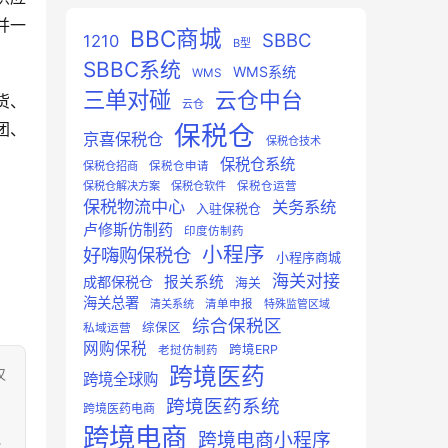
并一
BBC商城
SBBC
1210
B型
SBBC系统
WMS系统
WMS
三单对碰
云仓中台
货、
云仓
团、
保税仓
京喜保税仓
保税仓技术
保税仓系统
保税仓招商
保税仓申请
保税仓解决方案
保税仓软件
保税仓运营
保税物流中心
关务系统
入驻保税仓
卢修斯仿制药
印度仿制药
小程序
好嗨购保税仓
小程序商城
海关对接
成都保税仓
报关系统
海关
海关总署
清关系统
清单申报
特殊监管区域
综合保税区
综保区
私域运营
网购保税
跨境ERP
老挝仿制药
跨境医药
仅
跨境全球购
跨境医药系统
跨境医药电商
跨境电商
跨境电商小程序
：