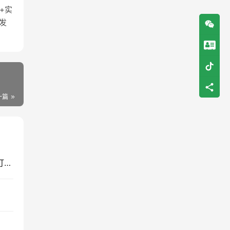
+实
发
wechat
一篇
跨境药分销系统：合规前提下快速拓展渠道的正确打开方式