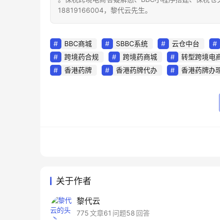
18819166004，黎代云先生。
BBC商城
SBBC系统
云仓中台
跨境药合规
跨境药商城
转型跨境电
香港药牌
香港药牌代办
香港药牌办
关于作者
黎代云
775
文章
61
问题
58
回答