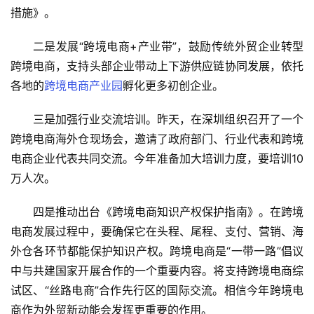
行
措施》。
业
认
二是发展“跨境电商+产业带”，鼓励传统外贸企业转型
知
跨境电商，支持头部企业带动上下游供应链协同发展，依托
各地的
跨境电商产业园
孵化更多初创企业。
运
三是加强行业交流培训。昨天，在深圳组织召开了一个
营
跨境电商海外仓现场会，邀请了政府部门、行业代表和跨境
实
电商企业代表共同交流。今年准备加大培训力度，要培训10
操
万人次。
四是推动出台《跨境电商知识产权保护指南》。在跨境
跨
电商发展过程中，要确保它在头程、尾程、支付、营销、海
境
外仓各环节都能保护知识产权。跨境电商是“一带一路”倡议
医
中与共建国家开展合作的一个重要内容。将支持跨境电商综
药
试区、“丝路电商”合作先行区的国际交流。相信今年跨境电
商作为外贸新动能会发挥更重要的作用。