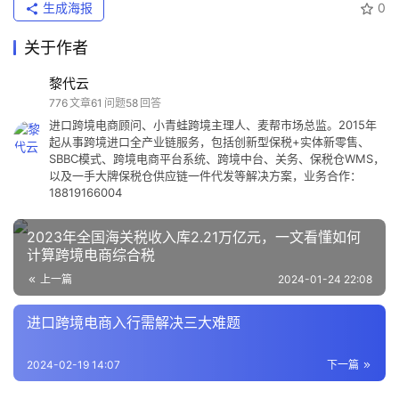
生成海报
0
热
问
关于作者
黎代云
776
文章
61
问题
58
回答
关
进口跨境电商顾问、小青蛙跨境主理人、麦帮市场总监。2015年
于
起从事跨境进口全产业链服务，包括创新型保税+实体新零售、
SBBC模式、跨境电商平台系统、跨境中台、关务、保税仓WMS，
以及一手大牌保税仓供应链一件代发等解决方案，业务合作：
18819166004
2023年全国海关税收入库2.21万亿元，一文看懂如何
计算跨境电商综合税
上一篇
2024-01-24 22:08
进口跨境电商入行需解决三大难题
2024-02-19 14:07
下一篇