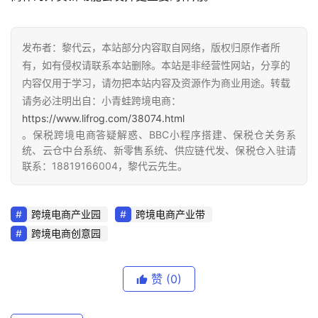
保
税
发布者：黎代云，本站部分内容取自网络，版权归原作者所
仓
有，如有侵权请联系本站删除。本站是非经营性网站，分享的
储
内容仅用于学习，请勿把本站内容及资源作为商业用途。转载
请务必注明出自：小青蛙跨境电商：
https://www.lifrog.com/38074.html
智
。保税跨境电商答疑解惑、BBC小程序搭建、保税仓关务系
库
统、云仓中台系统、新零售系统、供应链代发、保税仓入驻请
百
联系：18819166004，黎代云先生。
科
跨境电商产业园
跨境电商产业带
网
跨境电商创意园
址
大
赞
(0)
全