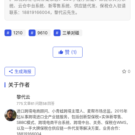
统、云仓中台系统、新零售系统、供应链代发、保税仓入驻请
联系：18819166004，黎代云先生。
1210
9610
三单对碰
赞
(1)
生成海报
0
关于作者
黎代云
775
文章
61
问题
58
回答
进口跨境电商顾问、小青蛙跨境主理人、麦帮市场总监。2015年
起从事跨境进口全产业链服务，包括创新型保税+实体新零售、
SBBC模式、跨境电商平台系统、跨境中台、关务、保税仓WMS，
以及一手大牌保税仓供应链一件代发等解决方案，业务合作：
18819166004