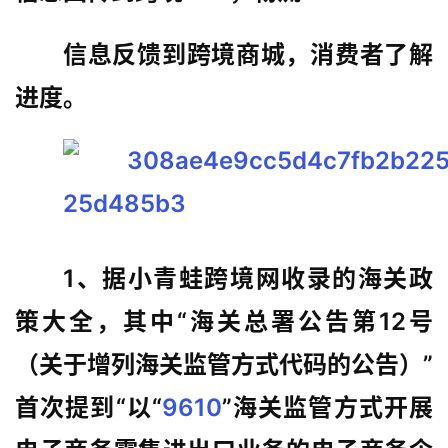
境
医
信息反馈到跨境商城，消费者了解
药
进度。
保
税
仓
储
1、据小青蛙跨境网收录的海关政
智
库
策大全，其中“海关总署公告第12号
百
科
（关于增列海关监管方式代码的公告）”
首次提到“以“
9610
”海关监管方式开展
网