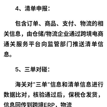
4、清单申报：
包含订单、商品、支付、物流的相
行
关信息，由仓储/物流企业通过跨境电商
业
认
通关服务平台向监管部门推送清单信
知
息。
运
5、三单对碰：
营
实
海关对“三单”信息和清单信息进行
操
数据比对，核验通过后，保税仓发货，
跨
信息回传到跨境ERP，物流