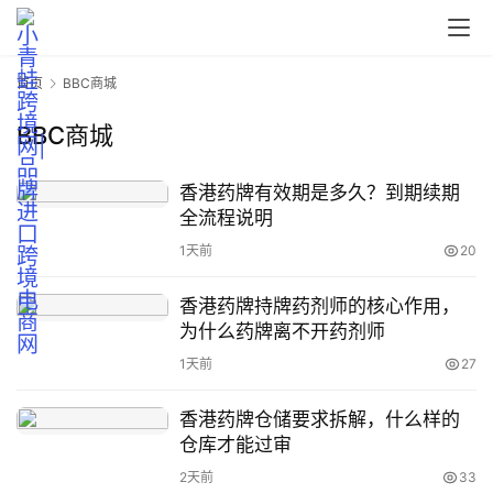
首页
BBC商城
BBC商城
行
香港药牌有效期是多久？到期续期
业
全流程说明
认
1天前
20
知
香港药牌持牌药剂师的核心作用，
为什么药牌离不开药剂师
运
1天前
27
营
实
香港药牌仓储要求拆解，什么样的
操
仓库才能过审
2天前
33