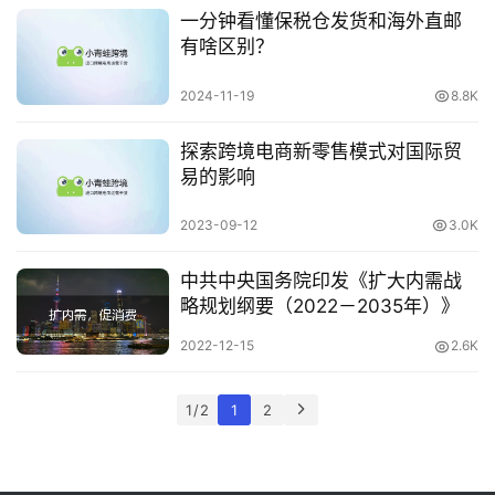
一分钟看懂保税仓发货和海外直邮
科
有啥区别？
2024-11-19
8.8K
网
址
探索跨境电商新零售模式对国际贸
大
易的影响
全
2023-09-12
3.0K
热
中共中央国务院印发《扩大内需战
问
略规划纲要（2022－2035年）》
2022-12-15
2.6K
关
1 / 2
1
2
于