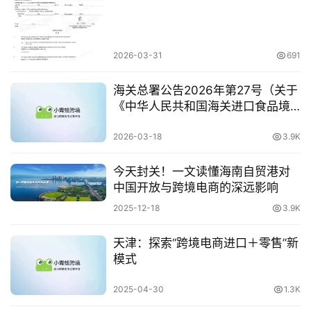
操
2026-03-31
691
跨
境
海关总署公告2026年第27号（关于
医
《中华人民共和国海关进口食品境
药
外生产企业注册管理规定》实施相
关事宜的公告）
2026-03-18
3.9K
保
今天封关！一文读懂海南自贸港对
中国开放与跨境电商的深远影响
税
仓
2025-12-18
3.9K
储
天津：探索“跨境电商进口＋零售”新
模式
智
2025-04-30
1.3K
库
百