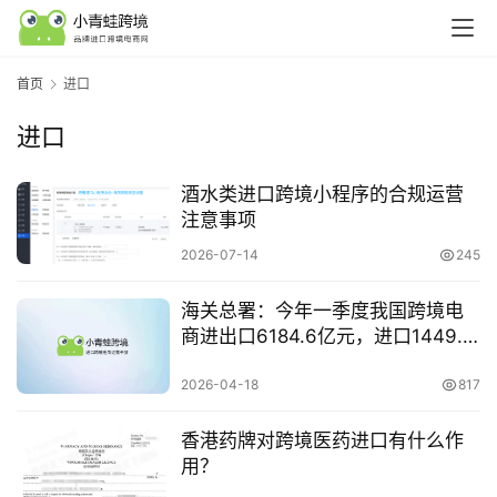
首页
进口
进口
酒水类进口跨境小程序的合规运营
注意事项
2026-07-14
245
行
业
海关总署：今年一季度我国跨境电
认
商进出口6184.6亿元，进口1449.1
知
亿元
2026-04-18
817
运
香港药牌对跨境医药进口有什么作
营
用？
实