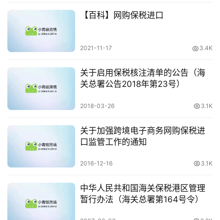
【百科】网购保税进口
保
2021-11-17
3.4K
税
仓
关于启用保税核注清单的公告（海
储
关总署公告2018年第23号）
2018-03-26
3.1K
智
库
关于加强跨境电子商务网购保税进
百
口监管工作的通知
科
2016-12-16
3.1K
网
中华人民共和国海关保税港区管理
址
暂行办法（海关总署第164号令）
大