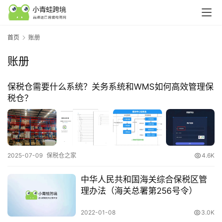
行
首页
账册
业
认
账册
知
保税仓需要什么系统？关务系统和WMS如何高效管理保
税仓？
运
营
实
操
2025-07-09
保税仓之家
4.6K
中华人民共和国海关综合保税区管
跨
理办法（海关总署第256号令）
境
医
2022-01-08
3.0K
药