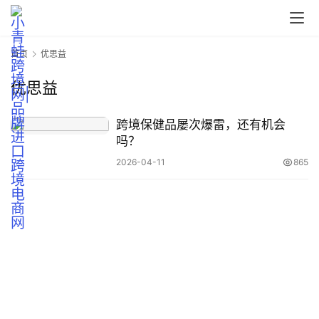
知
首页
优思益
运
营
优思益
实
操
跨境保健品屡次爆雷，还有机会
吗？
2026-04-11
865
跨
境
医
药
保
税
仓