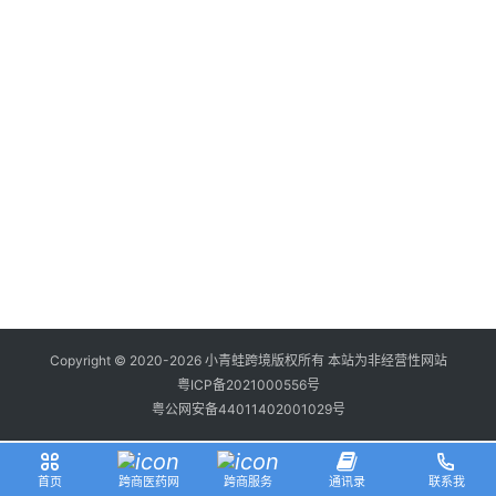
储
智
库
百
科
网
址
大
全
Copyright © 2020-2026 小青蛙跨境版权所有 本站为非经营性网站
粤ICP备2021000556号
粤公网安备44011402001029号
热
问
首页
跨商医药网
跨商服务
通讯录
联系我