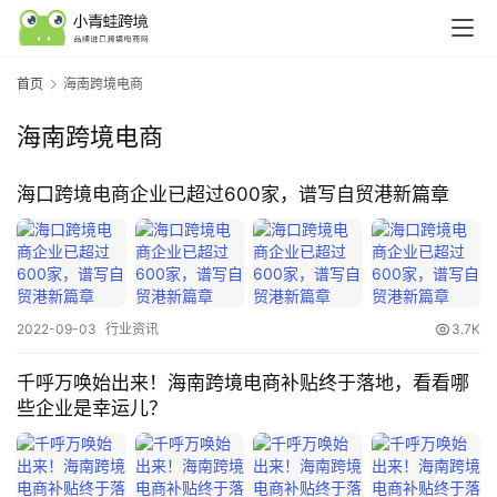
首页
海南跨境电商
海南跨境电商
行
海口跨境电商企业已超过600家，谱写自贸港新篇章
业
认
知
2022-09-03
行业资讯
3.7K
运
营
千呼万唤始出来！海南跨境电商补贴终于落地，看看哪
实
些企业是幸运儿？
操