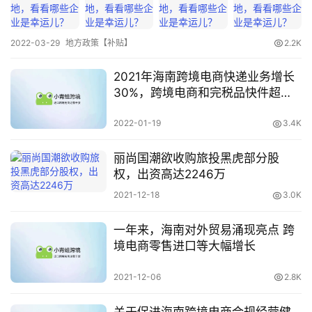
跨
境
医
2022-03-29
地方政策【补贴】
2.2K
药
2021年海南跨境电商快递业务增长
30%，跨境电商和完税品快件超
400万件
保
2022-01-19
3.4K
税
仓
丽尚国潮欲收购旅投黑虎部分股
储
权，出资高达2246万
2021-12-18
3.0K
智
一年来，海南对外贸易涌现亮点 跨
库
境电商零售进口等大幅增长
百
科
2021-12-06
2.8K
关于促进海南跨境电商合规经营健